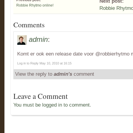
Previous post:
Next post:
Robbie Rhytmo online!
Robbie Rhytmo
Comments
admin
:
Komt er ook een release date voor @robbierhytmo 
Log in to Reply
May 10, 2010 at 16:15
View the reply to
admin's
comment
Leave a Comment
You must be logged in to comment.