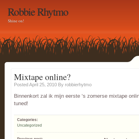
Robbie Rhytmo
Shine on!
Mixtape online?
Posted April 25, 2010
By
robbierhytmo
Binnenkort zal ik mijn eerste ‘s zomerse mixtape onlin
tuned!
Categories:
Uncategorized