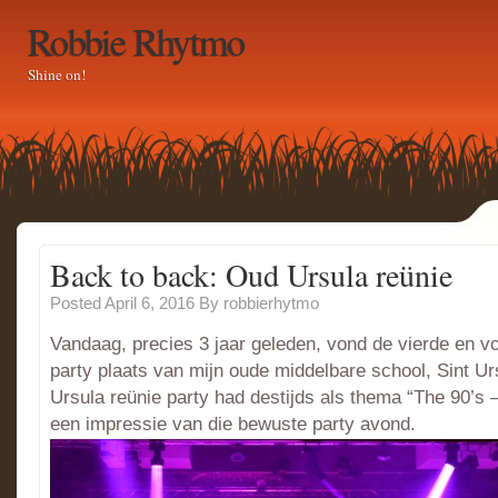
Robbie Rhytmo
Shine on!
Back to back: Oud Ursula reünie
Posted April 6, 2016
By
robbierhytmo
Vandaag, precies 3 jaar geleden, vond de vierde en vo
party plaats van mijn oude middelbare school, Sint U
Ursula reün
ie party had destijds als thema “The 90’s 
een impressie van die bewuste party avond.