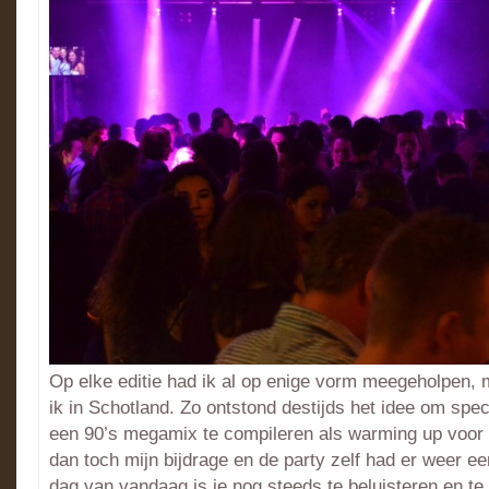
Op elke editie had ik al op enige vorm meegeholpen,
ik in Schotland. Zo ontstond destijds het idee om spec
een 90’s megamix te compileren als warming up voor 
dan toch mijn bijdrage en de party zelf had er weer een
dag van vandaag is ie nog steeds te beluisteren en te