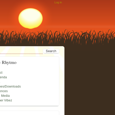
Log in
e Rhytmo
ct
genda
a
pes/Downloads
ences
l Media
er Vibez