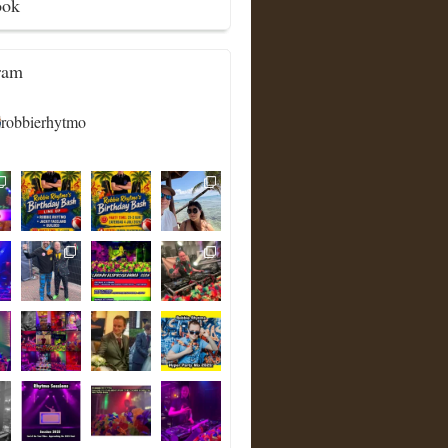
ook
ram
robbierhytmo