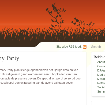
Site wide RSS feed.
ry Party
Robbi
About
Conta
sary Party plaats ter gelegenheid van het 1jarige draaien van
DJ A
t. Dit zal gevierd gaan worden met een DJ-optreden van Dani
Medi
om acte de presence geven. De special act wordt verzorgd door
Mixta
ercussiespel een extra swing aan de avond zal gaan geven.
Refer
Socia
Summ