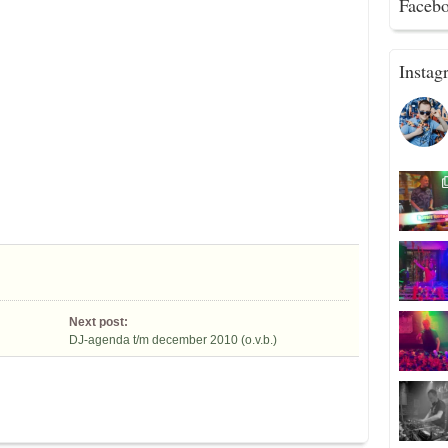
Faceb
Instag
Next post:
DJ-agenda t/m december 2010 (o.v.b.)