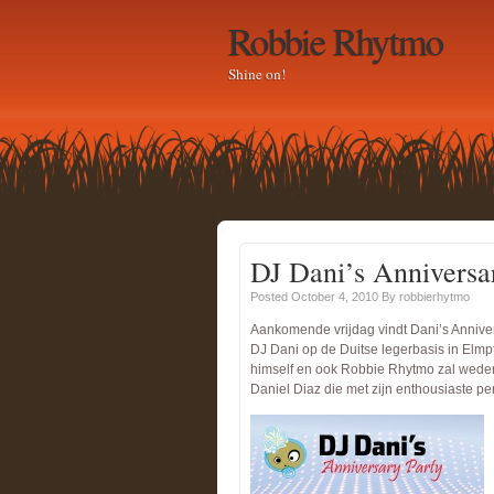
Robbie Rhytmo
Shine on!
DJ Dani’s Anniversa
Posted October 4, 2010
By
robbierhytmo
Aankomende vrijdag vindt Dani’s Anniver
DJ Dani op de Duitse legerbasis in Elmp
himself en ook Robbie Rhytmo zal weder
Daniel Diaz die met zijn enthousiaste p